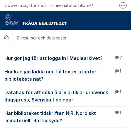
Hoppa till innehåll
www.su.se/stockholms-universitetsbibliotek/
Fler
Logga in på Mitt bibliotekskonto
Ring oss för personliga ärenden
E-resurser och databaser
E-resurser och datab
Hur gör jag för att logga in i Mediearkivet?
2
Hur kan jag ladda ner fulltexter utanför
1
bibliotekets nät?
Databas för att söka äldre artiklar ur svensk
1
dagspress, Svenska tidningar
Har biblioteket tidskriften NIR, Nordiskt
1
Immateriellt Rättsskydd?