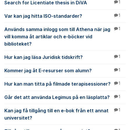
Search for Licentiate thesis in DiVA
1
Var kan jag hitta ISO-standarder?
1
Används samma inlogg som till Athena när jag
1
vill komma åt artiklar och e-böcker vid
biblioteket?
Hur kan jag läsa Juridisk tidskrift?
1
Kommer jag åt E-resurser som alumn?
1
Hur kan man titta på filmade terapisessioner?
1
Går det att använda Legimus på en läsplatta?
1
Kan jag få tillgång till en e-bok från ett annat
1
universitet?