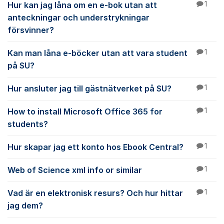
Hur kan jag låna om en e-bok utan att
1
anteckningar och understrykningar
försvinner?
Kan man låna e-böcker utan att vara student
1
på SU?
Hur ansluter jag till gästnätverket på SU?
1
How to install Microsoft Office 365 for
1
students?
Hur skapar jag ett konto hos Ebook Central?
1
Web of Science xml info or similar
1
Vad är en elektronisk resurs? Och hur hittar
1
jag dem?