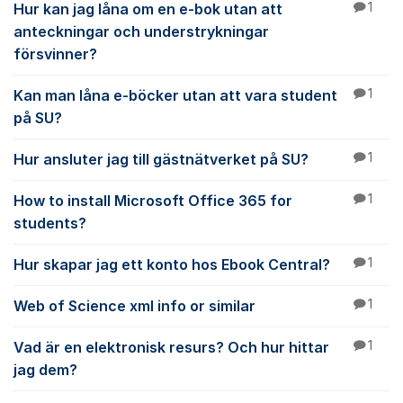
Hur kan jag låna om en e-bok utan att
1
anteckningar och understrykningar
försvinner?
Kan man låna e-böcker utan att vara student
1
på SU?
Hur ansluter jag till gästnätverket på SU?
1
How to install Microsoft Office 365 for
1
students?
Hur skapar jag ett konto hos Ebook Central?
1
Web of Science xml info or similar
1
Vad är en elektronisk resurs? Och hur hittar
1
jag dem?