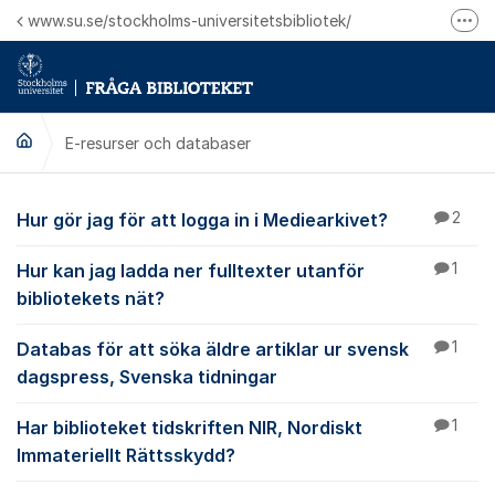
Hoppa till innehåll
www.su.se/stockholms-universitetsbibliotek/
Fler
Logga in på Mitt bibliotekskonto
Ring oss för personliga ärenden
E-resurser och databaser
E-resurser och datab
Hur gör jag för att logga in i Mediearkivet?
2
Hur kan jag ladda ner fulltexter utanför
1
bibliotekets nät?
Databas för att söka äldre artiklar ur svensk
1
dagspress, Svenska tidningar
Har biblioteket tidskriften NIR, Nordiskt
1
Immateriellt Rättsskydd?