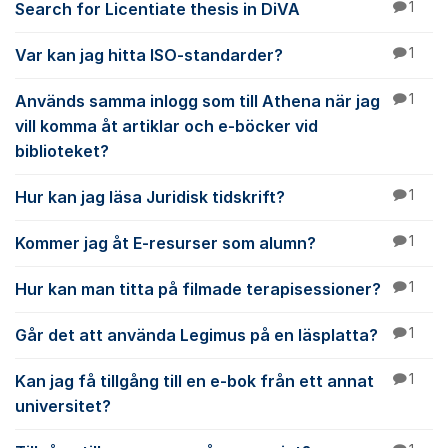
Search for Licentiate thesis in DiVA
1
Var kan jag hitta ISO-standarder?
1
Används samma inlogg som till Athena när jag
1
vill komma åt artiklar och e-böcker vid
biblioteket?
Hur kan jag läsa Juridisk tidskrift?
1
Kommer jag åt E-resurser som alumn?
1
Hur kan man titta på filmade terapisessioner?
1
Går det att använda Legimus på en läsplatta?
1
Kan jag få tillgång till en e-bok från ett annat
1
universitet?