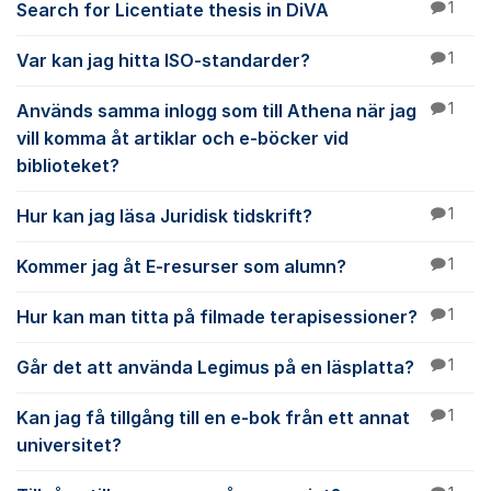
Search for Licentiate thesis in DiVA
1
Var kan jag hitta ISO-standarder?
1
Används samma inlogg som till Athena när jag
1
vill komma åt artiklar och e-böcker vid
biblioteket?
Hur kan jag läsa Juridisk tidskrift?
1
Kommer jag åt E-resurser som alumn?
1
Hur kan man titta på filmade terapisessioner?
1
Går det att använda Legimus på en läsplatta?
1
Kan jag få tillgång till en e-bok från ett annat
1
universitet?