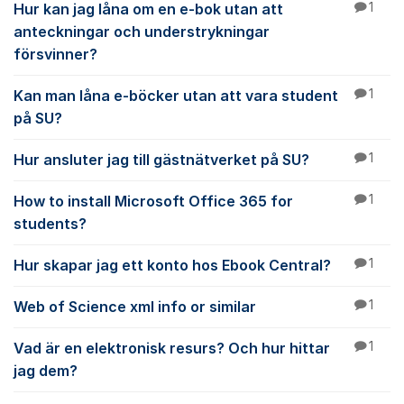
Hur kan jag låna om en e-bok utan att
1
anteckningar och understrykningar
försvinner?
Kan man låna e-böcker utan att vara student
1
på SU?
Hur ansluter jag till gästnätverket på SU?
1
How to install Microsoft Office 365 for
1
students?
Hur skapar jag ett konto hos Ebook Central?
1
Web of Science xml info or similar
1
Vad är en elektronisk resurs? Och hur hittar
1
jag dem?