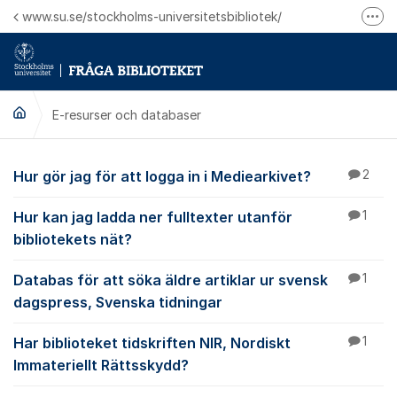
Hoppa till innehåll
www.su.se/stockholms-universitetsbibliotek/
Fler
Logga in på Mitt bibliotekskonto
Ring oss för personliga ärenden
E-resurser och databaser
E-resurser och datab
Hur gör jag för att logga in i Mediearkivet?
2
Hur kan jag ladda ner fulltexter utanför
1
bibliotekets nät?
Databas för att söka äldre artiklar ur svensk
1
dagspress, Svenska tidningar
Har biblioteket tidskriften NIR, Nordiskt
1
Immateriellt Rättsskydd?