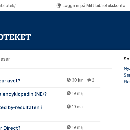
bliotek/
Logga in på Mitt bibliotekskonto
baser
So
Ny
Se
ch databaser
iearkivet?
30 jun
2
Fl
onalencyklopedin (NE)?
19 maj
ted by-resultaten i
19 maj
ar Direct?
19 maj