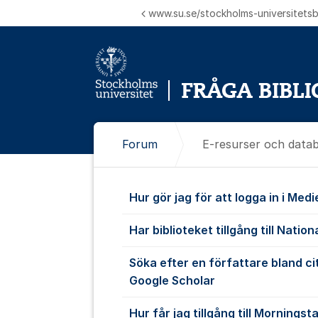
Hoppa till innehåll
www.su.se/stockholms-universitetsbi
Forum
E-resurser och data
E-resurser o
Hur gör jag för att logga in i Med
Har biblioteket tillgång till Nati
Söka efter en författare bland ci
Google Scholar
Hur får jag tillgång till Morningst