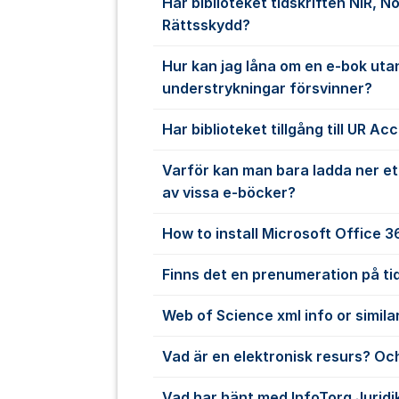
Har biblioteket tidskriften NIR, N
Rättsskydd?
Hur kan jag låna om en e-bok uta
understrykningar försvinner?
Har biblioteket tillgång till UR Ac
Varför kan man bara ladda ner et
av vissa e-böcker?
How to install Microsoft Office 
Finns det en prenumeration på ti
Web of Science xml info or simila
Vad är en elektronisk resurs? Och
Vad har hänt med InfoTorg Juridi