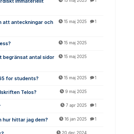
ordiskt Immateriellt
15 maj 2025
1
n att anteckningar och
15 maj 2025
1
cess?
15 maj 2025
t begränsat antal sidor
15 maj 2025
365 for students?
15 maj 2025
1
dskriften Telos?
9 maj 2025
r
7 apr 2025
1
 hur hittar jag dem?
16 jan 2025
1
k?
20 dec 2024