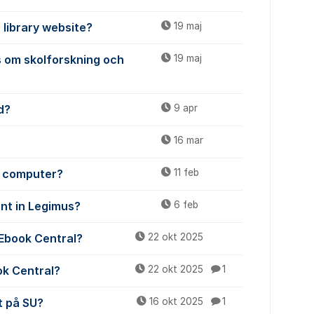
 library website?
19 maj
 om skolforskning och
19 maj
d?
9 apr
16 mar
y computer?
11 feb
unt in Legimus?
6 feb
 Ebook Central?
22 okt 2025
ok Central?
22 okt 2025
1
t på SU?
16 okt 2025
1