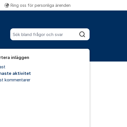
Ring oss för personliga ärenden
Fler supportlänkar
Sök bland alla inlägg
Sök
rtera inläggen
ast
naste aktivitet
est kommentarer