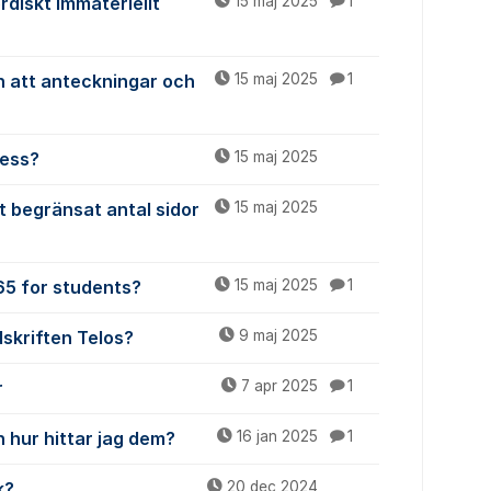
ordiskt Immateriellt
15 maj 2025
1
n att anteckningar och
15 maj 2025
1
cess?
15 maj 2025
t begränsat antal sidor
15 maj 2025
365 for students?
15 maj 2025
1
dskriften Telos?
9 maj 2025
r
7 apr 2025
1
 hur hittar jag dem?
16 jan 2025
1
k?
20 dec 2024