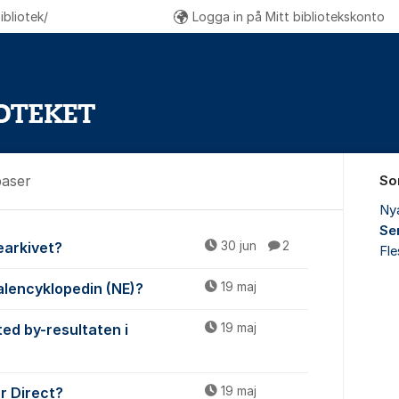
bliotek/
Logga in på Mitt bibliotekskonto
baser
So
Ny
Se
ch databaser
iearkivet?
30 jun
2
Fl
onalencyklopedin (NE)?
19 maj
ted by-resultaten i
19 maj
ar Direct?
19 maj