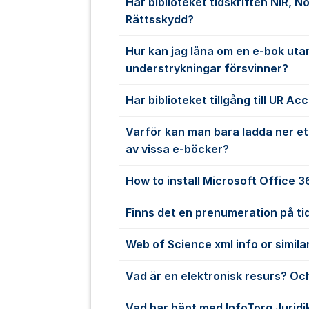
Har biblioteket tidskriften NIR, N
Rättsskydd?
Hur kan jag låna om en e-bok uta
understrykningar försvinner?
Har biblioteket tillgång till UR Ac
Varför kan man bara ladda ner et
av vissa e-böcker?
How to install Microsoft Office 
Finns det en prenumeration på ti
Web of Science xml info or simila
Vad är en elektronisk resurs? Och
Vad har hänt med InfoTorg Juridi