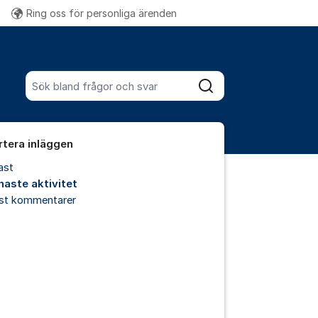
Ring oss för personliga ärenden
Fler supportlänkar
Sök bland alla inlägg
Sök
rtera inläggen
ast
naste aktivitet
est kommentarer