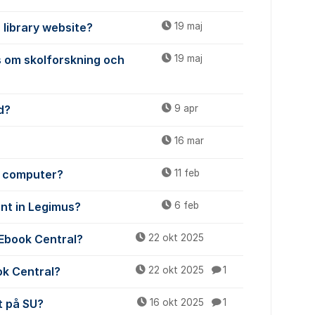
 library website?
19 maj
 om skolforskning och
19 maj
d?
9 apr
16 mar
y computer?
11 feb
unt in Legimus?
6 feb
 Ebook Central?
22 okt 2025
ok Central?
22 okt 2025
1
t på SU?
16 okt 2025
1