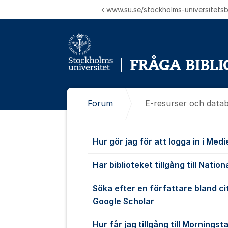
Hoppa till innehåll
www.su.se/stockholms-universitetsbi
Forum
E-resurser och data
E-resurser o
Hur gör jag för att logga in i Med
Har biblioteket tillgång till Nati
Söka efter en författare bland ci
Google Scholar
Hur får jag tillgång till Morningst