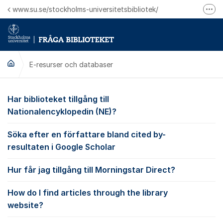
Hoppa till innehåll
www.su.se/stockholms-universitetsbibliotek/
Fler
Logga in på Mitt bibliotekskonto
Ring oss för personliga ärenden
E-resurser och databaser
E-resurser och datab
Har biblioteket tillgång till
Nationalencyklopedin (NE)?
Söka efter en författare bland cited by-
resultaten i Google Scholar
Hur får jag tillgång till Morningstar Direct?
How do I find articles through the library
website?