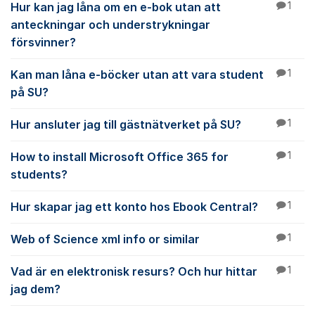
Hur kan jag låna om en e-bok utan att
1
anteckningar och understrykningar
försvinner?
Kan man låna e-böcker utan att vara student
1
på SU?
Hur ansluter jag till gästnätverket på SU?
1
How to install Microsoft Office 365 for
1
students?
Hur skapar jag ett konto hos Ebook Central?
1
Web of Science xml info or similar
1
Vad är en elektronisk resurs? Och hur hittar
1
jag dem?