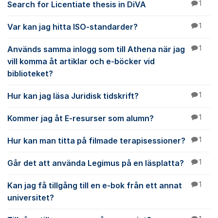
Search for Licentiate thesis in DiVA
1
Var kan jag hitta ISO-standarder?
1
Används samma inlogg som till Athena när jag
1
vill komma åt artiklar och e-böcker vid
biblioteket?
Hur kan jag läsa Juridisk tidskrift?
1
Kommer jag åt E-resurser som alumn?
1
Hur kan man titta på filmade terapisessioner?
1
Går det att använda Legimus på en läsplatta?
1
Kan jag få tillgång till en e-bok från ett annat
1
universitet?