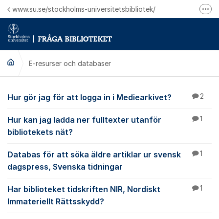
Hoppa till innehåll
www.su.se/stockholms-universitetsbibliotek/
Fler
Logga in på Mitt bibliotekskonto
Ring oss för personliga ärenden
E-resurser och databaser
E-resurser och datab
Hur gör jag för att logga in i Mediearkivet?
2
Hur kan jag ladda ner fulltexter utanför
1
bibliotekets nät?
Databas för att söka äldre artiklar ur svensk
1
dagspress, Svenska tidningar
Har biblioteket tidskriften NIR, Nordiskt
1
Immateriellt Rättsskydd?