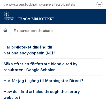
Hoppa till innehåll
www.su.se/stockholms-universitetsbibliotek/
Fler
Logga in på Mitt bibliotekskonto
Ring oss för personliga ärenden
E-resurser och databaser
E-resurser och datab
Har biblioteket tillgång till
Nationalencyklopedin (NE)?
Söka efter en författare bland cited by-
resultaten i Google Scholar
Hur får jag tillgång till Morningstar Direct?
How do I find articles through the library
website?