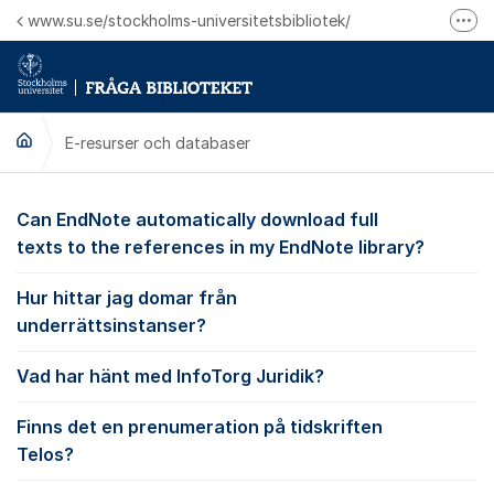
Hoppa till innehåll
www.su.se/stockholms-universitetsbibliotek/
Fler
Logga in på Mitt bibliotekskonto
Ring oss för personliga ärenden
E-resurser och databaser
E-resurser och datab
Can EndNote automatically download full
texts to the references in my EndNote library?
Hur hittar jag domar från
underrättsinstanser?
Vad har hänt med InfoTorg Juridik?
Finns det en prenumeration på tidskriften
Telos?