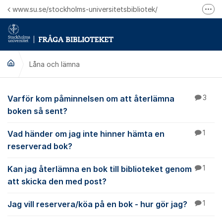
Hoppa till innehåll
www.su.se/stockholms-universitetsbibliotek/
Fler
Logga in på Mitt bibliotekskonto
Ring oss för personliga ärenden
Låna och lämna
Låna och lämna
Varför kom påminnelsen om att återlämna
3
boken så sent?
Vad händer om jag inte hinner hämta en
1
reserverad bok?
Kan jag återlämna en bok till biblioteket genom
1
att skicka den med post?
Jag vill reservera/köa på en bok - hur gör jag?
1