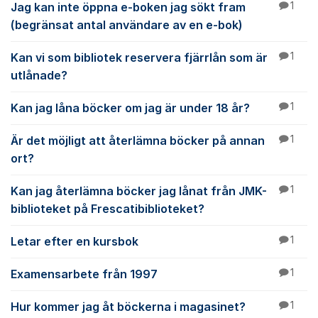
Jag kan inte öppna e-boken jag sökt fram
1
(begränsat antal användare av en e-bok)
Kan vi som bibliotek reservera fjärrlån som är
1
utlånade?
Kan jag låna böcker om jag är under 18 år?
1
Är det möjligt att återlämna böcker på annan
1
ort?
Kan jag återlämna böcker jag lånat från JMK-
1
biblioteket på Frescatibiblioteket?
Letar efter en kursbok
1
Examensarbete från 1997
1
Hur kommer jag åt böckerna i magasinet?
1