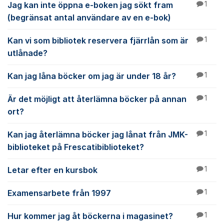
Jag kan inte öppna e-boken jag sökt fram
1
(begränsat antal användare av en e-bok)
Kan vi som bibliotek reservera fjärrlån som är
1
utlånade?
Kan jag låna böcker om jag är under 18 år?
1
Är det möjligt att återlämna böcker på annan
1
ort?
Kan jag återlämna böcker jag lånat från JMK-
1
biblioteket på Frescatibiblioteket?
Letar efter en kursbok
1
Examensarbete från 1997
1
Hur kommer jag åt böckerna i magasinet?
1