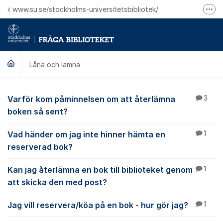
Hoppa till innehåll
www.su.se/stockholms-universitetsbibliotek/
Fler
Logga in på Mitt bibliotekskonto
Ring oss för personliga ärenden
Låna och lämna
Låna och lämna
Varför kom påminnelsen om att återlämna
3
boken så sent?
Vad händer om jag inte hinner hämta en
1
reserverad bok?
Kan jag återlämna en bok till biblioteket genom
1
att skicka den med post?
Jag vill reservera/köa på en bok - hur gör jag?
1