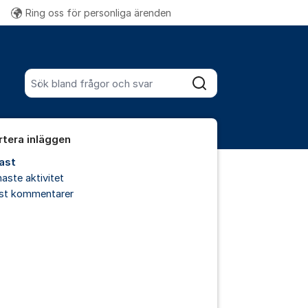
Ring oss för personliga ärenden
Fler supportlänkar
Sök bland alla inlägg
Sök
rtera inläggen
ast
aste aktivitet
est kommentarer