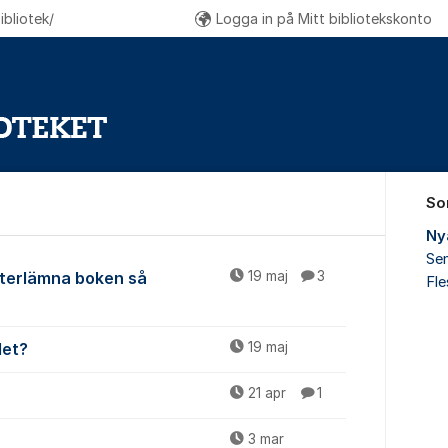
bliotek/
Logga in på Mitt bibliotekskonto
So
Ny
Sen
mna
återlämna boken så
19 maj
3
Fl
det?
19 maj
21 apr
1
3 mar