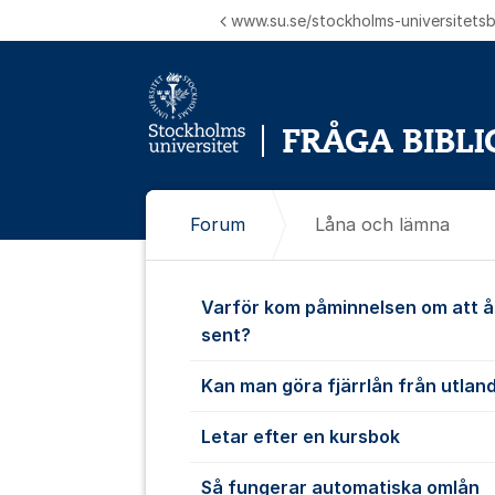
Hoppa till innehåll
www.su.se/stockholms-universitetsbi
Forum
Låna och lämna
Låna och lä
Varför kom påminnelsen om att 
sent?
Kan man göra fjärrlån från utlan
Letar efter en kursbok
Så fungerar automatiska omlån