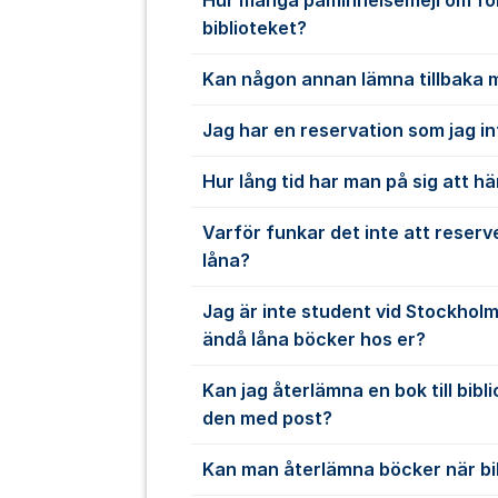
Hur många påminnelsemejl om fö
biblioteket?
Kan någon annan lämna tillbaka 
Jag har en reservation som jag i
Hur lång tid har man på sig att hä
Varför funkar det inte att reserve
låna?
Jag är inte student vid Stockholms
ändå låna böcker hos er?
Kan jag återlämna en bok till bib
den med post?
Kan man återlämna böcker när bib