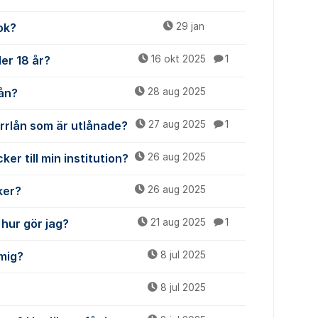
ok?
29 jan
er 18 år?
16 okt 2025
1
lån?
28 aug 2025
ärrlån som är utlånade?
27 aug 2025
1
er till min institution?
26 aug 2025
ker?
26 aug 2025
 hur gör jag?
21 aug 2025
1
mig?
8 jul 2025
8 jul 2025