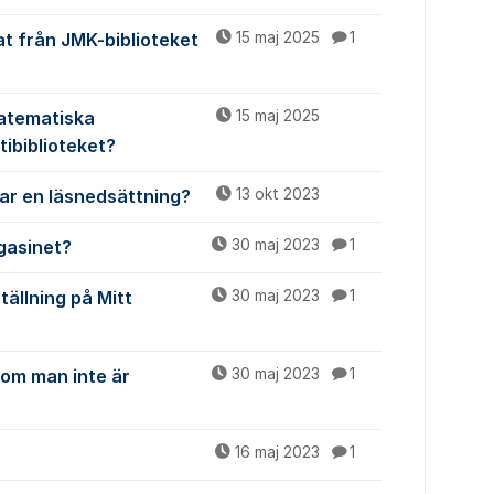
at från JMK-biblioteket
15 maj 2025
1
Matematiska
15 maj 2025
tibiblioteket?
har en läsnedsättning?
13 okt 2023
gasinet?
30 maj 2023
1
tällning på Mitt
30 maj 2023
1
 om man inte är
30 maj 2023
1
16 maj 2023
1