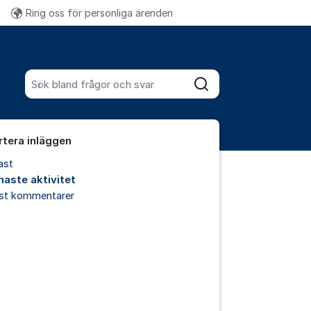
Ring oss för personliga ärenden
Fler supportlänkar
Sök bland alla inlägg
Sök
rtera inläggen
ast
naste aktivitet
est kommentarer