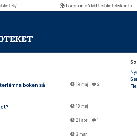
bliotek/
Logga in på Mitt bibliotekskonto
So
Ny
Se
mna
återlämna boken så
19 maj
3
Fl
det?
19 maj
21 apr
1
3 mar