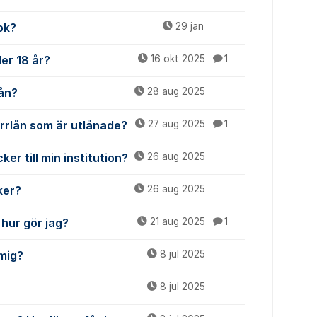
ok?
29 jan
er 18 år?
16 okt 2025
1
lån?
28 aug 2025
ärrlån som är utlånade?
27 aug 2025
1
er till min institution?
26 aug 2025
ker?
26 aug 2025
 hur gör jag?
21 aug 2025
1
mig?
8 jul 2025
8 jul 2025