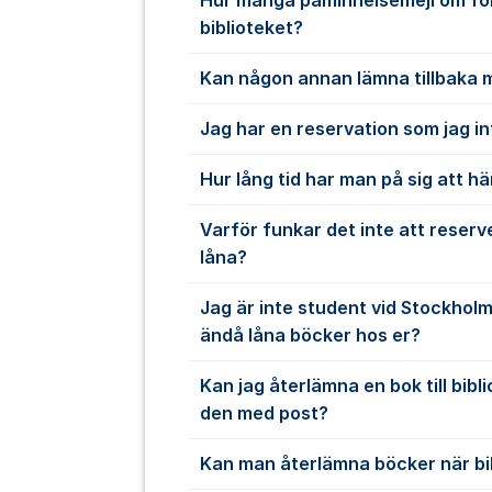
Hur många påminnelsemejl om fö
biblioteket?
Kan någon annan lämna tillbaka 
Jag har en reservation som jag i
Hur lång tid har man på sig att hä
Varför funkar det inte att reserve
låna?
Jag är inte student vid Stockholms
ändå låna böcker hos er?
Kan jag återlämna en bok till bib
den med post?
Kan man återlämna böcker när bib