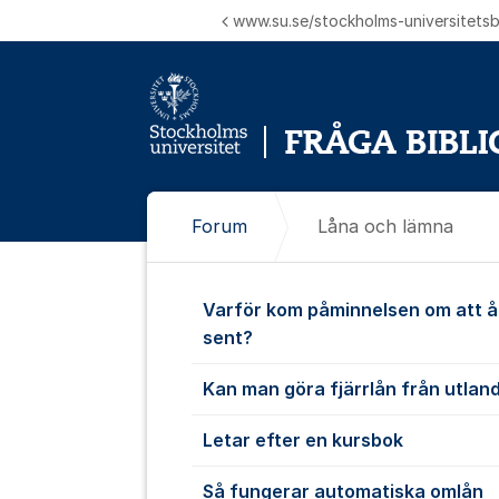
Hoppa till innehåll
www.su.se/stockholms-universitetsbi
Forum
Låna och lämna
Låna och lä
Varför kom påminnelsen om att 
sent?
Kan man göra fjärrlån från utlan
Letar efter en kursbok
Så fungerar automatiska omlån