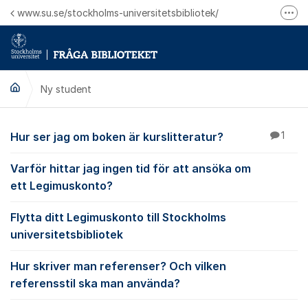
Hoppa till innehåll
www.su.se/stockholms-universitetsbibliotek/
Fler
Logga in på Mitt bibliotekskonto
Ring oss för personliga ärenden
Ny student
Ny student
Hur ser jag om boken är kurslitteratur?
1
Varför hittar jag ingen tid för att ansöka om
ett Legimuskonto?
Flytta ditt Legimuskonto till Stockholms
universitetsbibliotek
Hur skriver man referenser? Och vilken
referensstil ska man använda?