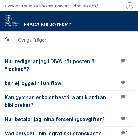
Hoppa till innehåll
www.su.se/stockholms-universitetsbibliotek/
Fler
Logga in på Mitt bibliotekskonto
Ring oss för personliga ärenden
Övriga frågor
Övriga frågor
Hur redigerar jag i DiVA när posten är
1
"locked"?
kan ej logga in i uniflow
1
Kan gymnasieskolor beställa artiklar från
1
biblioteket?
Hur betalar jag mina förseningsavgifter?
1
Vad betyder "bibliografiskt granskad"?
1