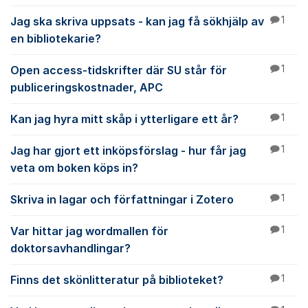
Jag ska skriva uppsats - kan jag få sökhjälp av
1
en bibliotekarie?
Open access-tidskrifter där SU står för
1
publiceringskostnader, APC
Kan jag hyra mitt skåp i ytterligare ett år?
1
Jag har gjort ett inköpsförslag - hur får jag
1
veta om boken köps in?
Skriva in lagar och författningar i Zotero
1
Var hittar jag wordmallen för
1
doktorsavhandlingar?
Finns det skönlitteratur på biblioteket?
1