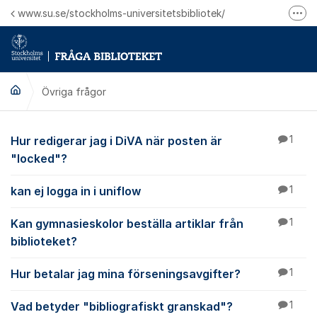
Hoppa till innehåll
www.su.se/stockholms-universitetsbibliotek/
Fler
Logga in på Mitt bibliotekskonto
Ring oss för personliga ärenden
Övriga frågor
Övriga frågor
Hur redigerar jag i DiVA när posten är
1
"locked"?
kan ej logga in i uniflow
1
Kan gymnasieskolor beställa artiklar från
1
biblioteket?
Hur betalar jag mina förseningsavgifter?
1
Vad betyder "bibliografiskt granskad"?
1