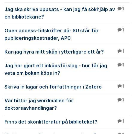
Jag ska skriva uppsats - kan jag få sökhjälp av
1
en bibliotekarie?
Open access-tidskrifter där SU står för
1
publiceringskostnader, APC
Kan jag hyra mitt skåp i ytterligare ett år?
1
Jag har gjort ett inköpsförslag - hur får jag
1
veta om boken köps in?
Skriva in lagar och författningar i Zotero
1
Var hittar jag wordmallen för
1
doktorsavhandlingar?
Finns det skönlitteratur på biblioteket?
1