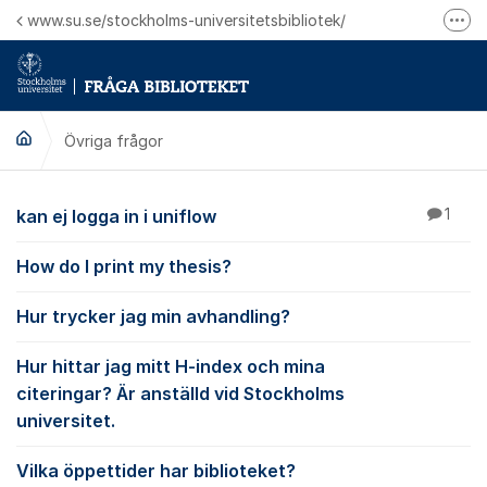
Hoppa till innehåll
www.su.se/stockholms-universitetsbibliotek/
Fler
Logga in på Mitt bibliotekskonto
Ring oss för personliga ärenden
Övriga frågor
Övriga frågor
kan ej logga in i uniflow
1
How do I print my thesis?
Hur trycker jag min avhandling?
Hur hittar jag mitt H-index och mina
citeringar? Är anställd vid Stockholms
universitet.
Vilka öppettider har biblioteket?