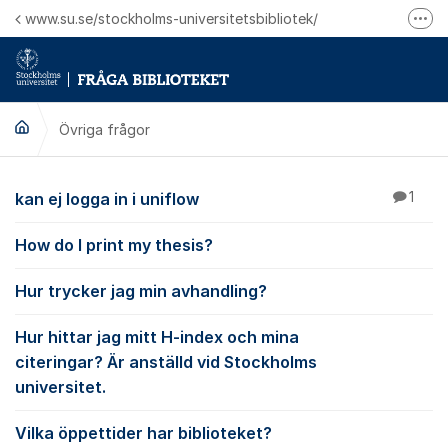
Hoppa till innehåll
www.su.se/stockholms-universitetsbibliotek/
Fler
Logga in på Mitt bibliotekskonto
Ring oss för personliga ärenden
Övriga frågor
Övriga frågor
kan ej logga in i uniflow
1
How do I print my thesis?
Hur trycker jag min avhandling?
Hur hittar jag mitt H-index och mina
citeringar? Är anställd vid Stockholms
universitet.
Vilka öppettider har biblioteket?