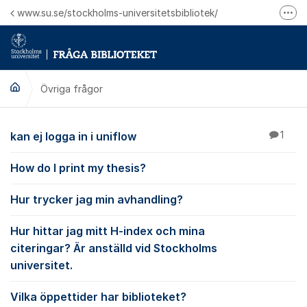
Hoppa till innehåll
www.su.se/stockholms-universitetsbibliotek/
Fler
Logga in på Mitt bibliotekskonto
Ring oss för personliga ärenden
Övriga frågor
Övriga frågor
kan ej logga in i uniflow
1
How do I print my thesis?
Hur trycker jag min avhandling?
Hur hittar jag mitt H-index och mina
citeringar? Är anställd vid Stockholms
universitet.
Vilka öppettider har biblioteket?