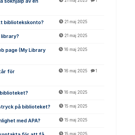
få sökhjälp av en
21 maj 2025
1
tt bibliotekskonto?
21 maj 2025
library?
21 maj 2025
web page (My Library
16 maj 2025
tår för
16 maj 2025
1
biblioteket?
16 maj 2025
stryck på biblioteket?
15 maj 2025
enlighet med APA?
15 maj 2025
kontakta för att få
15 maj 2025