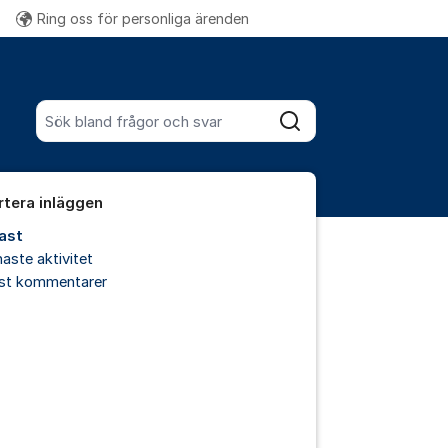
Ring oss för personliga ärenden
Fler supportlänkar
Sök bland alla inlägg
Sök
rtera inläggen
ast
aste aktivitet
est kommentarer