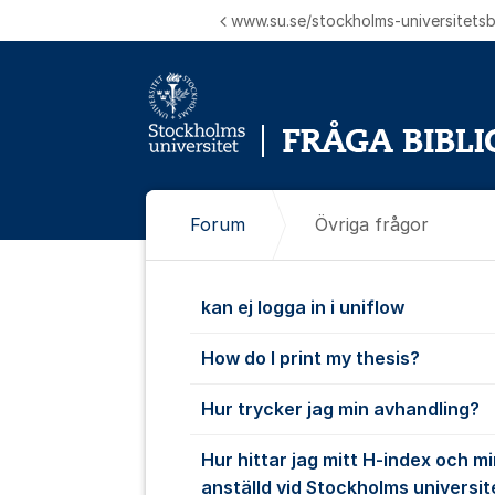
Hoppa till innehåll
www.su.se/stockholms-universitetsbi
Forum
Övriga frågor
Övriga frågo
kan ej logga in i uniflow
How do I print my thesis?
Hur trycker jag min avhandling?
Hur hittar jag mitt H-index och mi
anställd vid Stockholms universit