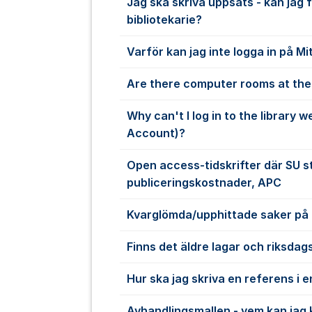
Jag ska skriva uppsats - kan jag 
bibliotekarie?
Varför kan jag inte logga in på Mi
Are there computer rooms at the 
Why can't I log in to the library 
Account)?
Open access-tidskrifter där SU s
publiceringskostnader, APC
Kvarglömda/upphittade saker på 
Finns det äldre lagar och riksdag
Hur ska jag skriva en referens i 
Avhandlingsmallen - vem kan jag 