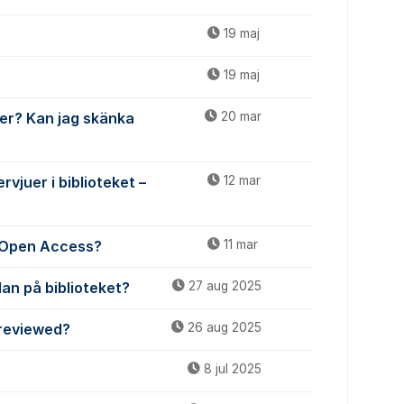
19 maj
19 maj
er? Kan jag skänka
20 mar
rvjuer i biblioteket –
12 mar
r Open Access?
11 mar
an på biblioteket?
27 aug 2025
-reviewed?
26 aug 2025
?
8 jul 2025