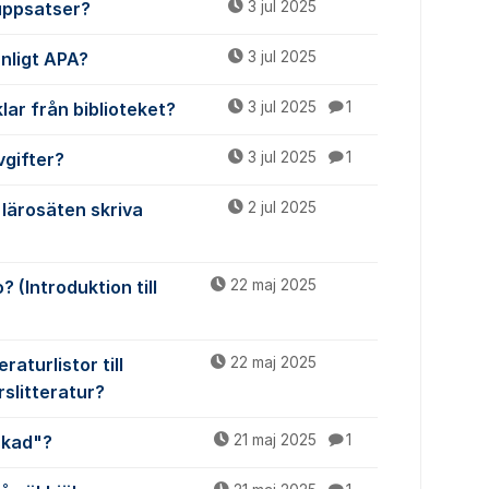
uppsatser?
3 jul 2025
enligt APA?
3 jul 2025
lar från biblioteket?
3 jul 2025
1
vgifter?
3 jul 2025
1
lärosäten skriva
2 jul 2025
(Introduktion till
22 maj 2025
raturlistor till
22 maj 2025
rslitteratur?
skad"?
21 maj 2025
1