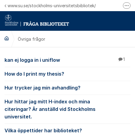
Hoppa till innehåll
www.su.se/stockholms-universitetsbibliotek/
Fler
Logga in på Mitt bibliotekskonto
Ring oss för personliga ärenden
Övriga frågor
Övriga frågor
kan ej logga in i uniflow
1
How do I print my thesis?
Hur trycker jag min avhandling?
Hur hittar jag mitt H-index och mina
citeringar? Är anställd vid Stockholms
universitet.
Vilka öppettider har biblioteket?