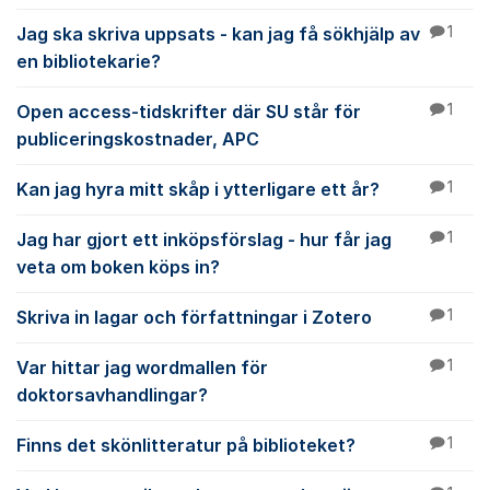
Jag ska skriva uppsats - kan jag få sökhjälp av
1
en bibliotekarie?
Open access-tidskrifter där SU står för
1
publiceringskostnader, APC
Kan jag hyra mitt skåp i ytterligare ett år?
1
Jag har gjort ett inköpsförslag - hur får jag
1
veta om boken köps in?
Skriva in lagar och författningar i Zotero
1
Var hittar jag wordmallen för
1
doktorsavhandlingar?
Finns det skönlitteratur på biblioteket?
1