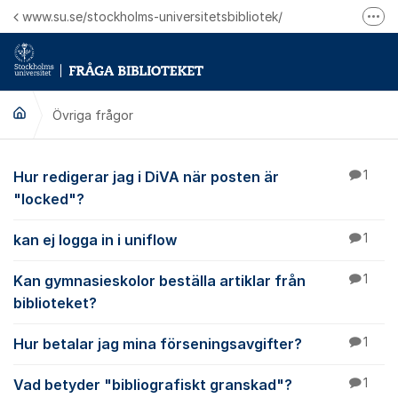
Hoppa till innehåll
www.su.se/stockholms-universitetsbibliotek/
Fler
Logga in på Mitt bibliotekskonto
Ring oss för personliga ärenden
Övriga frågor
Övriga frågor
Hur redigerar jag i DiVA när posten är
1
"locked"?
kan ej logga in i uniflow
1
Kan gymnasieskolor beställa artiklar från
1
biblioteket?
Hur betalar jag mina förseningsavgifter?
1
Vad betyder "bibliografiskt granskad"?
1