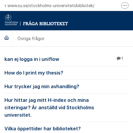
Hoppa till innehåll
www.su.se/stockholms-universitetsbibliotek/
Fler
Logga in på Mitt bibliotekskonto
Ring oss för personliga ärenden
Övriga frågor
Övriga frågor
kan ej logga in i uniflow
1
How do I print my thesis?
Hur trycker jag min avhandling?
Hur hittar jag mitt H-index och mina
citeringar? Är anställd vid Stockholms
universitet.
Vilka öppettider har biblioteket?