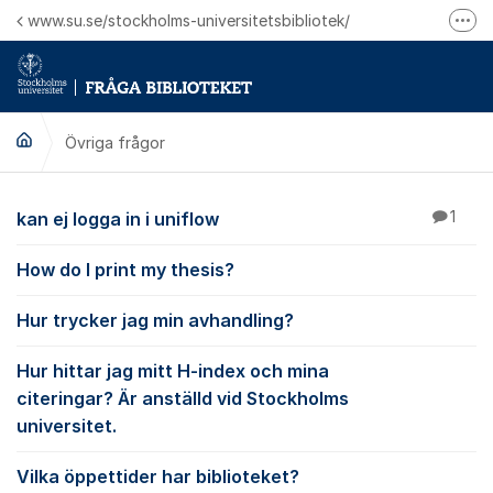
Hoppa till innehåll
www.su.se/stockholms-universitetsbibliotek/
Fler
Logga in på Mitt bibliotekskonto
Ring oss för personliga ärenden
Övriga frågor
Övriga frågor
kan ej logga in i uniflow
1
How do I print my thesis?
Hur trycker jag min avhandling?
Hur hittar jag mitt H-index och mina
citeringar? Är anställd vid Stockholms
universitet.
Vilka öppettider har biblioteket?