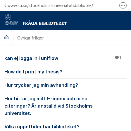
Hoppa till innehåll
www.su.se/stockholms-universitetsbibliotek/
Fler
Logga in på Mitt bibliotekskonto
Ring oss för personliga ärenden
Övriga frågor
Övriga frågor
kan ej logga in i uniflow
1
How do I print my thesis?
Hur trycker jag min avhandling?
Hur hittar jag mitt H-index och mina
citeringar? Är anställd vid Stockholms
universitet.
Vilka öppettider har biblioteket?