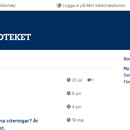
bliotek/
Logga in på Mitt bibliotekskonto
So
Ny
Sen
r
20 jul
1
Fl
8 jun
4 jun
na citeringar? Är
19 maj
et.