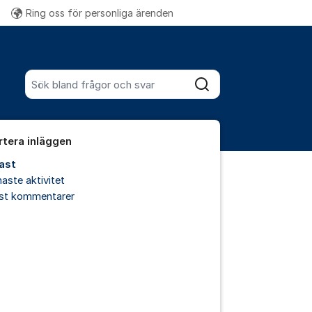
Ring oss för personliga ärenden
Fler supportlänkar
Sök bland alla inlägg
Sök
rtera inläggen
ast
aste aktivitet
est kommentarer