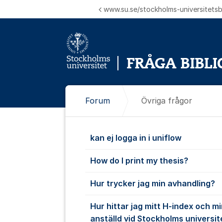
Hoppa till innehåll
www.su.se/stockholms-universitetsbi
Forum
Övriga frågor
Övriga frågo
kan ej logga in i uniflow
How do I print my thesis?
Hur trycker jag min avhandling?
Hur hittar jag mitt H-index och mi
anställd vid Stockholms universit