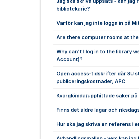
Jag ska skriva uppsats - kan jag 
bibliotekarie?
Varför kan jag inte logga in på Mi
Are there computer rooms at the 
Why can't I log in to the library 
Account)?
Open access-tidskrifter där SU s
publiceringskostnader, APC
Kvarglömda/upphittade saker på 
Finns det äldre lagar och riksdag
Hur ska jag skriva en referens i 
Avhandlingsmallen - vem kan jag 