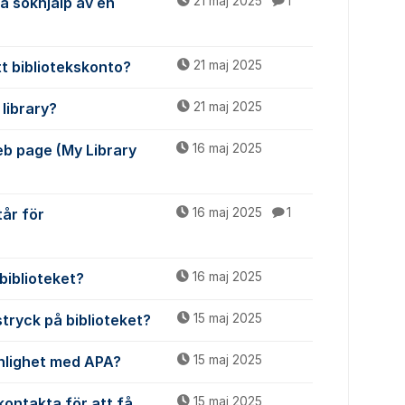
få sökhjälp av en
21 maj 2025
1
tt bibliotekskonto?
21 maj 2025
library?
21 maj 2025
web page (My Library
16 maj 2025
tår för
16 maj 2025
1
biblioteket?
16 maj 2025
stryck på biblioteket?
15 maj 2025
enlighet med APA?
15 maj 2025
kontakta för att få
15 maj 2025