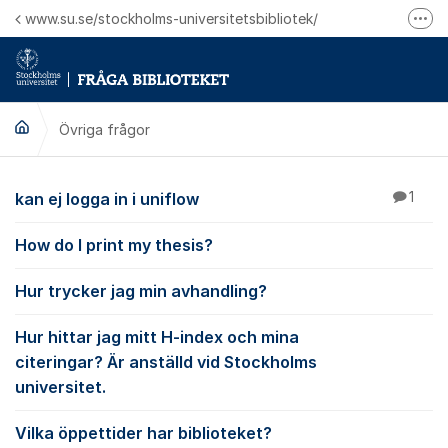
Hoppa till innehåll
www.su.se/stockholms-universitetsbibliotek/
Fler
Logga in på Mitt bibliotekskonto
Ring oss för personliga ärenden
Övriga frågor
Övriga frågor
kan ej logga in i uniflow
1
How do I print my thesis?
Hur trycker jag min avhandling?
Hur hittar jag mitt H-index och mina
citeringar? Är anställd vid Stockholms
universitet.
Vilka öppettider har biblioteket?