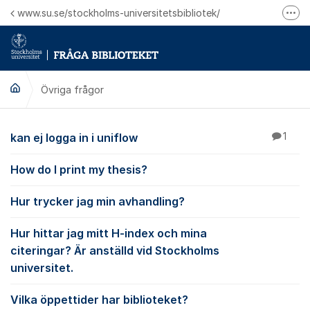
Hoppa till innehåll
www.su.se/stockholms-universitetsbibliotek/
Fler
Logga in på Mitt bibliotekskonto
Ring oss för personliga ärenden
Övriga frågor
Övriga frågor
kan ej logga in i uniflow
1
How do I print my thesis?
Hur trycker jag min avhandling?
Hur hittar jag mitt H-index och mina
citeringar? Är anställd vid Stockholms
universitet.
Vilka öppettider har biblioteket?