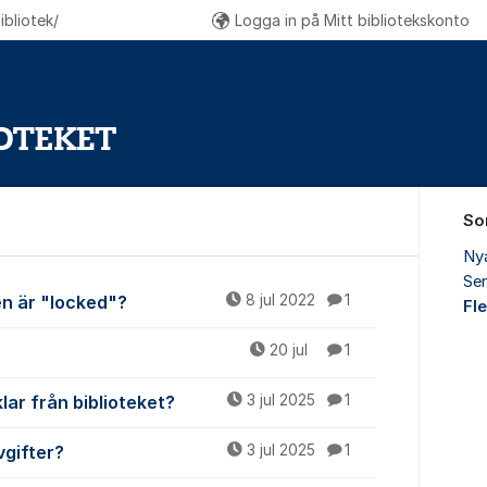
bliotek/
Logga in på Mitt bibliotekskonto
So
Ny
Sen
r
en är "locked"?
8 jul 2022
1
Fl
20 jul
1
lar från biblioteket?
3 jul 2025
1
vgifter?
3 jul 2025
1