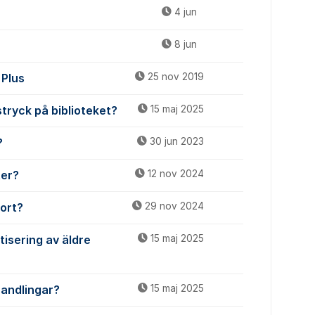
4 jun
8 jun
 Plus
25 nov 2019
stryck på biblioteket?
15 maj 2025
?
30 jun 2023
ter?
12 nov 2024
kort?
29 nov 2024
tisering av äldre
15 maj 2025
handlingar?
15 maj 2025