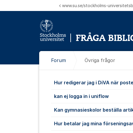
Hoppa till innehåll
www.su.se/stockholms-universitetsbi
Forum
Övriga frågor
Övriga frågo
Hur redigerar jag i DiVA när post
kan ej logga in i uniflow
Kan gymnasieskolor beställa artik
Hur betalar jag mina förseningsa