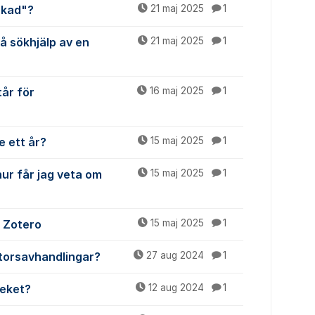
skad"?
21 maj 2025
1
få sökhjälp av en
21 maj 2025
1
tår för
16 maj 2025
1
e ett år?
15 maj 2025
1
hur får jag veta om
15 maj 2025
1
i Zotero
15 maj 2025
1
ktorsavhandlingar?
27 aug 2024
1
teket?
12 aug 2024
1