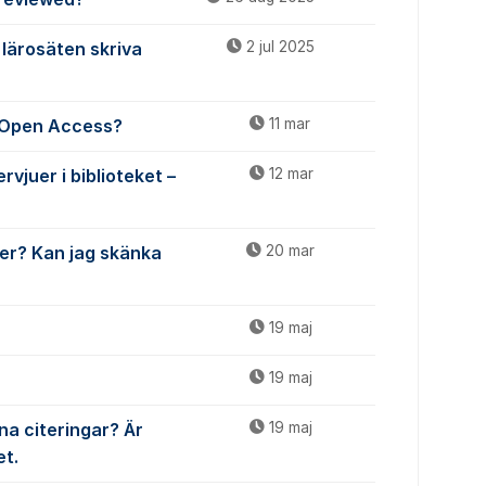
lärosäten skriva
2 jul 2025
r Open Access?
11 mar
rvjuer i biblioteket –
12 mar
er? Kan jag skänka
20 mar
19 maj
19 maj
na citeringar? Är
19 maj
et.