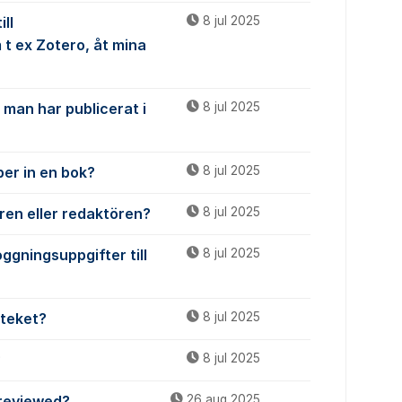
ll
8 jul 2025
t ex Zotero, åt mina
 man har publicerat i
8 jul 2025
per in en bok?
8 jul 2025
ren eller redaktören?
8 jul 2025
ggningsuppgifter till
8 jul 2025
oteket?
8 jul 2025
?
8 jul 2025
-reviewed?
26 aug 2025