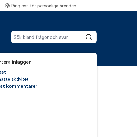
Ring oss för personliga ärenden
Fler supportlänkar
Sök bland alla inlägg
Sök
rtera inläggen
ast
aste aktivitet
est kommentarer