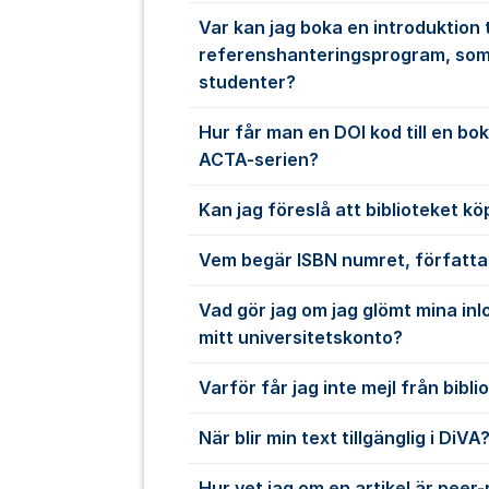
Var kan jag boka en introduktion ti
referenshanteringsprogram, som 
studenter?
Hur får man en DOI kod till en bok
ACTA-serien?
Kan jag föreslå att biblioteket kö
Vem begär ISBN numret, författa
Vad gör jag om jag glömt mina inlo
mitt universitetskonto?
Varför får jag inte mejl från bibli
När blir min text tillgänglig i DiVA
Hur vet jag om en artikel är peer