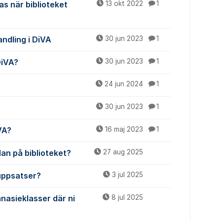
s när biblioteket
13 okt 2022
1
ndling i DiVA
30 jun 2023
1
DiVA?
30 jun 2023
1
24 jun 2024
1
30 jun 2023
1
VA?
16 maj 2023
1
an på biblioteket?
27 aug 2025
uppsatser?
3 jul 2025
nasieklasser där ni
8 jul 2025