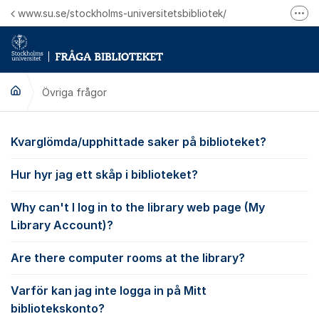
Hoppa till innehåll
www.su.se/stockholms-universitetsbibliotek/
Fler
Logga in på Mitt bibliotekskonto
Ring oss för personliga ärenden
Övriga frågor
Övriga frågor
Kvarglömda/upphittade saker på biblioteket?
Hur hyr jag ett skåp i biblioteket?
Why can't I log in to the library web page (My
Library Account)?
Are there computer rooms at the library?
Varför kan jag inte logga in på Mitt
bibliotekskonto?