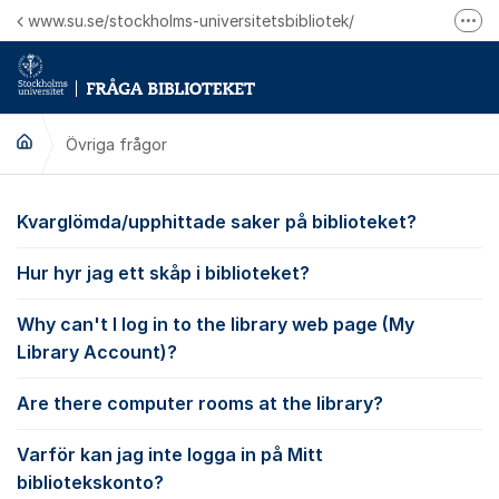
Hoppa till innehåll
www.su.se/stockholms-universitetsbibliotek/
Fler
Logga in på Mitt bibliotekskonto
Ring oss för personliga ärenden
Övriga frågor
Övriga frågor
Kvarglömda/upphittade saker på biblioteket?
Hur hyr jag ett skåp i biblioteket?
Why can't I log in to the library web page (My
Library Account)?
Are there computer rooms at the library?
Varför kan jag inte logga in på Mitt
bibliotekskonto?