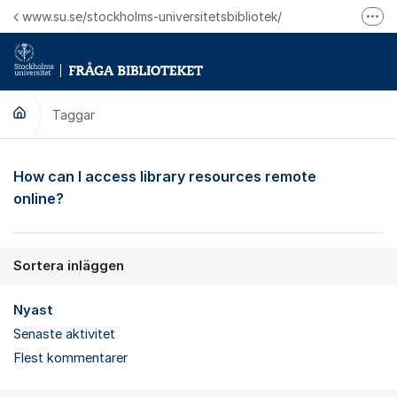
Hoppa till innehåll
www.su.se/stockholms-universitetsbibliotek/
Fler
Logga in på Mitt bibliotekskonto
Ring oss för personliga ärenden
Taggar
How can I access library resources remote
online?
Sortera inläggen
Nyast
Senaste aktivitet
Flest kommentarer