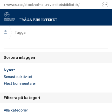
Hoppa till innehåll
www.su.se/stockholms-universitetsbibliotek/
Fler
Logga in på Mitt bibliotekskonto
Ring oss för personliga ärenden
Taggar
Sortera inläggen
Nyast
Senaste aktivitet
Flest kommentarer
Filtrera på kategori
Alla kategorier