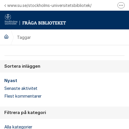
Hoppa till innehåll
www.su.se/stockholms-universitetsbibliotek/
Fler
Logga in på Mitt bibliotekskonto
Ring oss för personliga ärenden
Taggar
Sortera inläggen
Nyast
Senaste aktivitet
Flest kommentarer
Filtrera på kategori
Alla kategorier