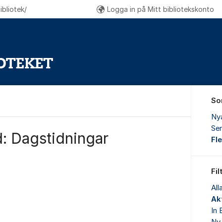
bliotek/
Logga in på Mitt bibliotekskonto
So
Ny
Sen
: Dagstidningar
Fl
Fil
All
Akt
In 