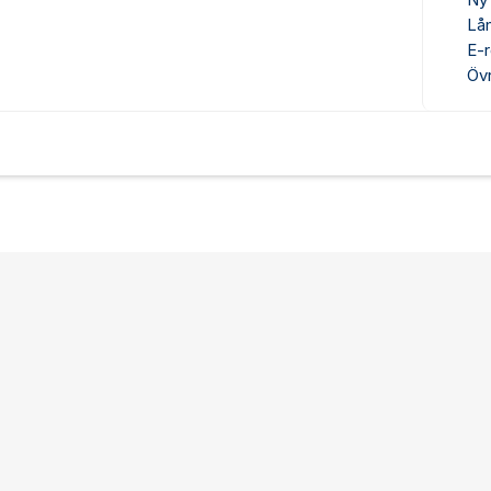
Ny
Lå
E-r
Övr