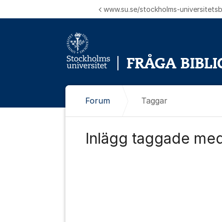
Hoppa till innehåll
www.su.se/stockholms-universitetsbi
Forum
Taggar
Inlägg taggade med