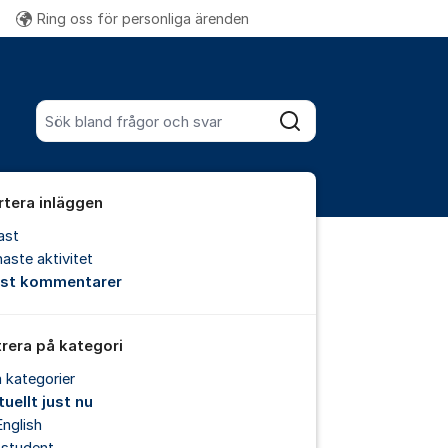
Ring oss för personliga ärenden
Fler supportlänkar
Sök bland alla inlägg
Sök
rtera inläggen
ast
aste aktivitet
est kommentarer
trera på kategori
a kategorier
uellt just nu
English