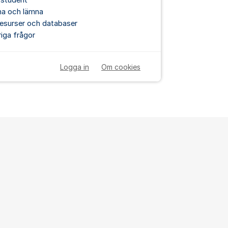
 student
na och lämna
esurser och databaser
iga frågor
Logga in
Om cookies