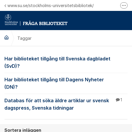
Hoppa till innehåll
www.su.se/stockholms-universitetsbibliotek/
Fler
Logga in på Mitt bibliotekskonto
Ring oss för personliga ärenden
Taggar
Har biblioteket tillgång till Svenska dagbladet
(SvD)?
Har biblioteket tillgång till Dagens Nyheter
(DN)?
Databas för att söka äldre artiklar ur svensk
1
dagspress, Svenska tidningar
Sortera inläggen