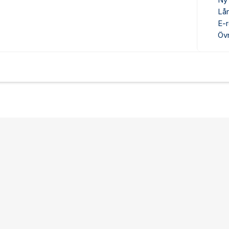
Ny
Lå
E-r
Övr