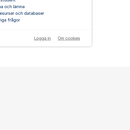
 student
na och lämna
esurser och databaser
iga frågor
Logga in
Om cookies