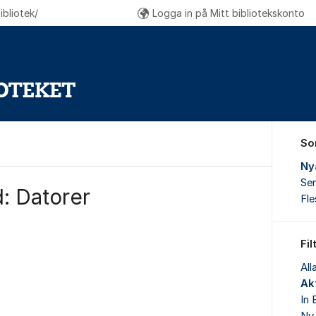
bliotek/
Logga in på Mitt bibliotekskonto
So
Ny
Sen
: Datorer
Fl
Fil
All
Akt
In 