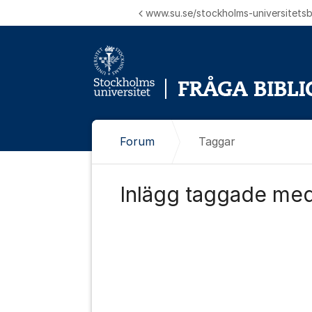
Hoppa till innehåll
www.su.se/stockholms-universitetsbi
Forum
Taggar
Inlägg taggade med