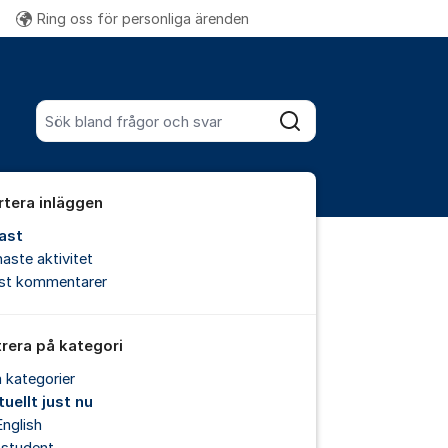
Ring oss för personliga ärenden
Fler supportlänkar
Sök bland alla inlägg
Sök
rtera inläggen
ast
aste aktivitet
est kommentarer
trera på kategori
a kategorier
uellt just nu
English