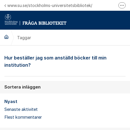
Hoppa till innehåll
www.su.se/stockholms-universitetsbibliotek/
Fler
Logga in på Mitt bibliotekskonto
Ring oss för personliga ärenden
Taggar
Hur beställer jag som anställd böcker till min
institution?
Sortera inläggen
Nyast
Senaste aktivitet
Flest kommentarer