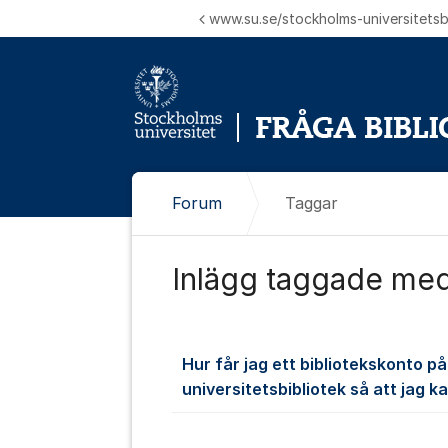
Hoppa till innehåll
www.su.se/stockholms-universitetsbi
Forum
Taggar
Inlägg taggade med
Hur får jag ett bibliotekskonto p
universitetsbibliotek så att jag k