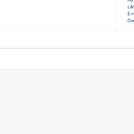
Ny
Lå
E-r
Övr