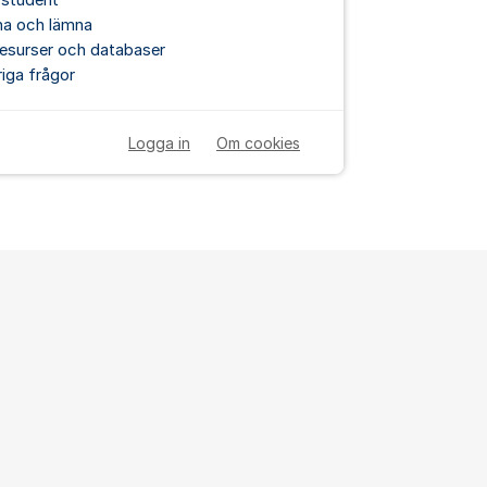
 student
na och lämna
esurser och databaser
iga frågor
Logga in
Om cookies