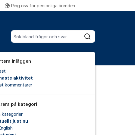
Ring oss för personliga ärenden
Fler supportlänkar
Sök bland alla inlägg
Sök
rtera inläggen
ast
naste aktivitet
est kommentarer
trera på kategori
a kategorier
uellt just nu
English