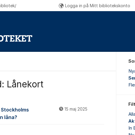
bliotek/
Logga in på Mitt bibliotekskonto
So
Ny
Se
: Lånekort
Fl
Fil
å Stockholms
15 maj 2025
All
an låna?
Akt
In 