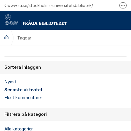
Hoppa till innehåll
www.su.se/stockholms-universitetsbibliotek/
Fler
Logga in på Mitt bibliotekskonto
Ring oss för personliga ärenden
Taggar
Sortera inläggen
Nyast
Senaste aktivitet
Flest kommentarer
Filtrera på kategori
Alla kategorier