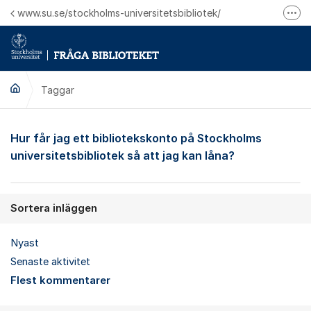
Hoppa till innehåll
www.su.se/stockholms-universitetsbibliotek/
Fler
Logga in på Mitt bibliotekskonto
Ring oss för personliga ärenden
Taggar
Hur får jag ett bibliotekskonto på Stockholms
universitetsbibliotek så att jag kan låna?
Sortera inläggen
Nyast
Senaste aktivitet
Flest kommentarer