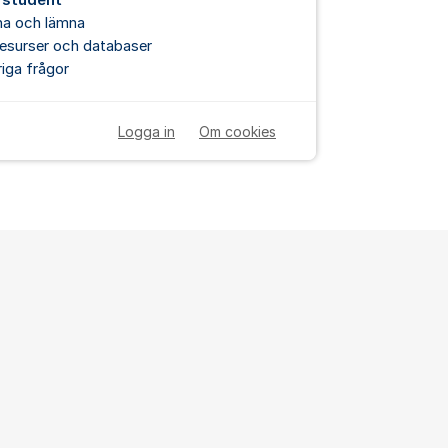
 student
na och lämna
esurser och databaser
iga frågor
Logga in
Om cookies