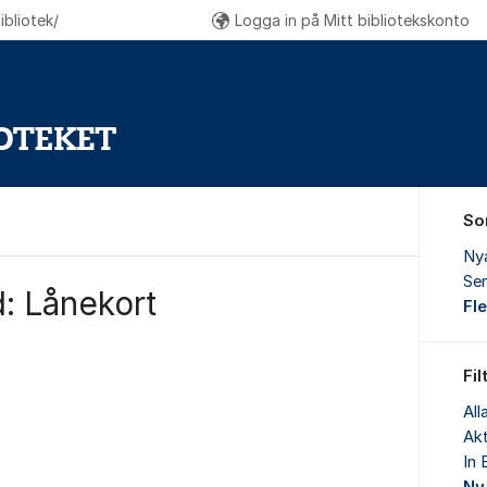
bliotek/
Logga in på Mitt bibliotekskonto
So
Ny
Sen
: Lånekort
Fl
Fil
All
Akt
In 