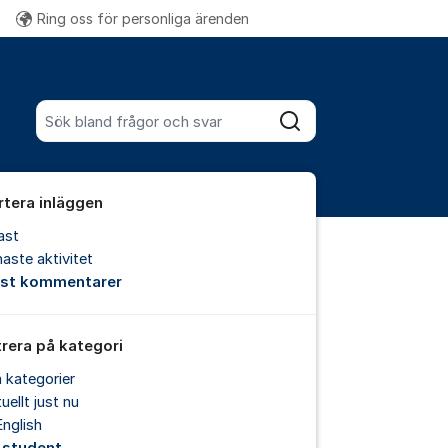
Ring oss för personliga ärenden
Fler supportlänkar
Sök bland alla inlägg
Sök
rtera inläggen
ast
aste aktivitet
est kommentarer
trera på kategori
a kategorier
uellt just nu
English