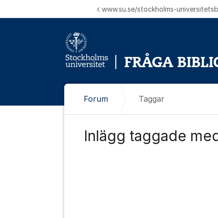
Hoppa till innehåll
www.su.se/stockholms-universitetsbi
Forum
Taggar
Inlägg taggade med