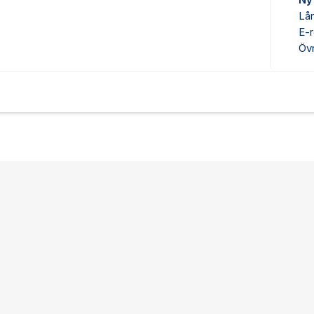
Ny
Lå
E-r
Övr