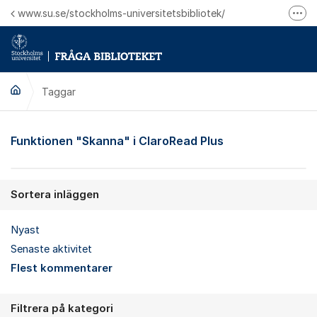
Hoppa till innehåll
www.su.se/stockholms-universitetsbibliotek/
Fler
Logga in på Mitt bibliotekskonto
Ring oss för personliga ärenden
Taggar
Funktionen "Skanna" i ClaroRead Plus
Sortera inläggen
Nyast
Senaste aktivitet
Flest kommentarer
Filtrera på kategori