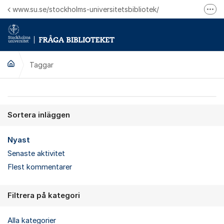
Hoppa till innehåll
www.su.se/stockholms-universitetsbibliotek/
Fler
Logga in på Mitt bibliotekskonto
Ring oss för personliga ärenden
Taggar
Sortera inläggen
Nyast
Senaste aktivitet
Flest kommentarer
Filtrera på kategori
Alla kategorier