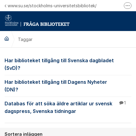
Hoppa till innehåll
www.su.se/stockholms-universitetsbibliotek/
Fler
Logga in på Mitt bibliotekskonto
Ring oss för personliga ärenden
Taggar
Har biblioteket tillgång till Svenska dagbladet
(SvD)?
Har biblioteket tillgång till Dagens Nyheter
(DN)?
Databas för att söka äldre artiklar ur svensk
1
dagspress, Svenska tidningar
Sortera inläggen