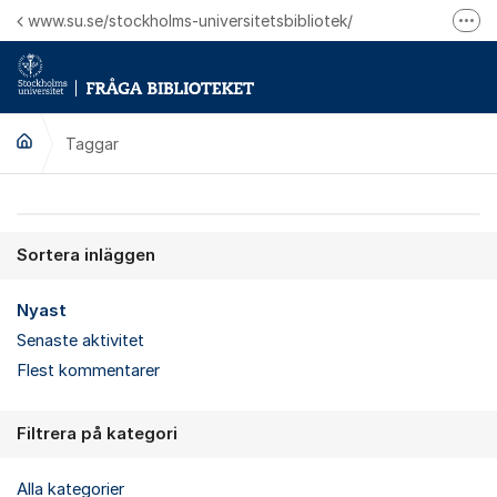
Hoppa till innehåll
www.su.se/stockholms-universitetsbibliotek/
Fler
Logga in på Mitt bibliotekskonto
Ring oss för personliga ärenden
Taggar
Sortera inläggen
Nyast
Senaste aktivitet
Flest kommentarer
Filtrera på kategori
Alla kategorier