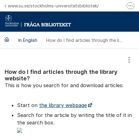
Hoppa till innehåll
www.su.se/stockholms-universitetsbibliotek/
Fler
Logga in på Mitt bibliotekskonto
Ring oss för personliga ärenden
In English
How do I find articles through the library website?
Visa
How do I find articles through the library
website?
This is how you search for and download articles:
Start on
the library webpage
Search for the article by writing the title of it in
the search box.