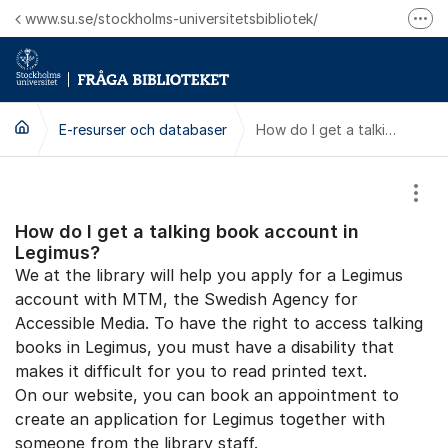
Hoppa till innehåll
www.su.se/stockholms-universitetsbibliotek/
Fler
Logga in på Mitt bibliotekskonto
Ring oss för personliga ärenden
E-resurser och databaser
How do I get a talking book account in Legimus?
Visa
How do I get a talking book account in
Legimus?
We at the library will help you apply for a Legimus
account with MTM, the Swedish Agency for
Accessible Media. To have the right to access talking
books in Legimus, you must have a disability that
makes it difficult for you to read printed text.
On our website, you can book an appointment to
create an application for Legimus together with
someone from the library staff.