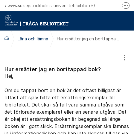
Hoppa till innehåll
www.su.se/stockholms-universitetsbibliotek/
Fler
Logga in på Mitt bibliotekskonto
Ring oss för personliga ärenden
Låna och lämna
Hur ersätter jag en borttappad bok?
Visa
Hur ersätter jag en borttappad bok?
Hej,
Om du tappat bort en bok är det oftast billigast är
oftast att själv hitta ett ersättningsexemplar till
biblioteket. Det ska i så fall vara samma utgåva som
det förlorade exemplaret eller en senare utgåva. Det
är okej att ersättningsboken är begagnad så länge
boken är i gott skick. Ersättningsexemplar ska lämnas
in i informationsdisken och kan inte skickas till oss via