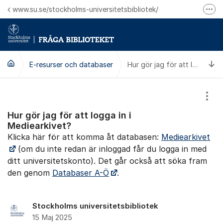
Hoppa till innehåll
www.su.se/stockholms-universitetsbibliotek/
Fler
Logga in på Mitt bibliotekskonto
Ring oss för personliga ärenden
Ti
E-resurser och databaser
Hur gör jag för att logga in i Mediearkivet?
Visa
Hur gör jag för att logga in i
Mediearkivet?
Klicka här för att komma åt databasen:
Mediearkivet
(om du inte redan är inloggad får du logga in med
ditt universitetskonto). Det går också att söka fram
den genom
Databaser A-Ö
.
Stockholms universitetsbibliotek
15 Maj 2025